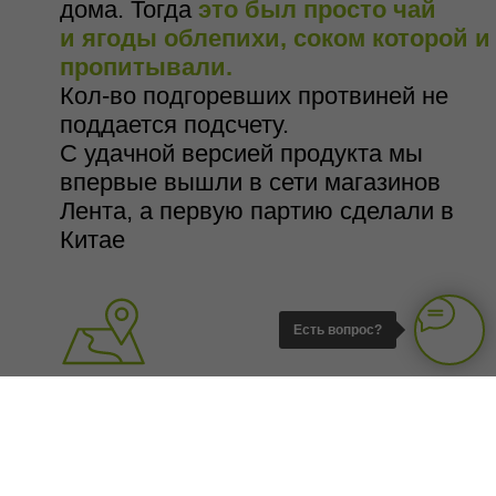
дома. Тогда
это был просто чай
и ягоды облепихи, соком которой и
пропитывали.
Кол-во подгоревших протвиней не
поддается подсчету.
С удачной версией продукта мы
впервые вышли в сети магазинов
Лента, а первую партию сделали в
Китае
Есть вопрос?
2018г. Запуск производства
в северном Вьетнаме
Из-за технологических особенностей