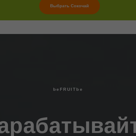
Выбрать Сокочай
beFRUITbe
арабатывай