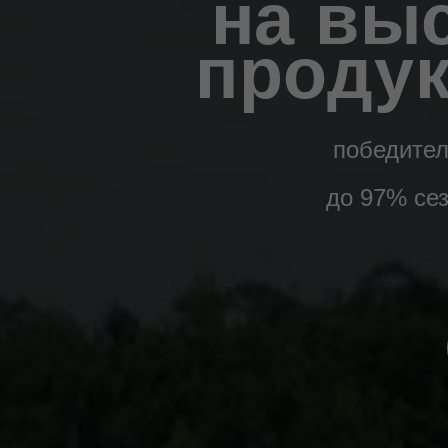
на вы
продук
победител
до 97% се