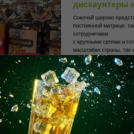
дискаунтеры 
Сокочай широко предста
постоянной матрице, та
сотрудничаем
с крупными сетями и го
масштабах страны, так 
региональных магазино