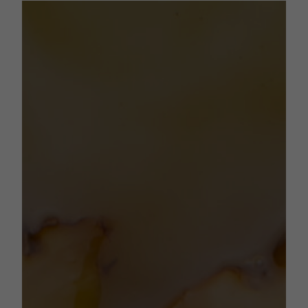
Множество купажей
Вкус фрукта в напитке,
который невозможно забыть
после дегустации.
Более 50ти вариаций вкуса