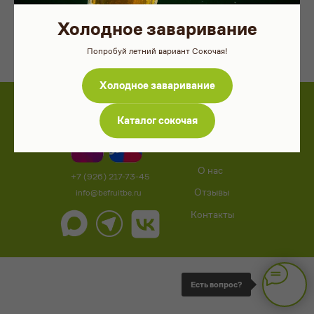
пока акционные товары есть в наличии.
Холодное заваривание
Выбрать Сокочай
Попробуй летний вариант Сокочая!
Холодное заваривание
Каталог сокочая
Каталог
Сокочай
О нас
+7 (926) 217-73-45
Отзывы
info@befruitbe.ru
Контакты
Есть вопрос?