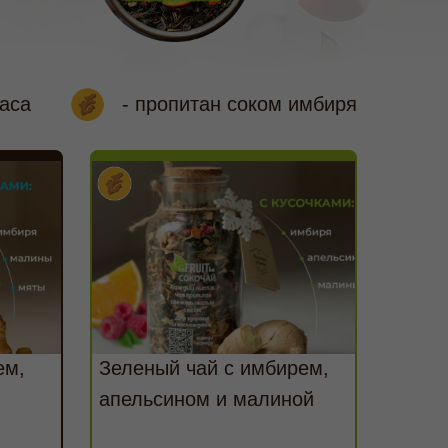
наса
- пропитан соком имбиря
ем,
Зеленый чай с имбирем,
апельсином и малиной