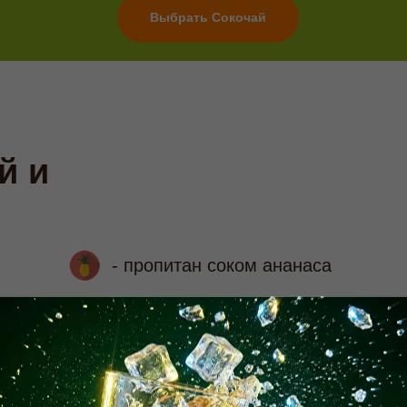
Выбрать Сокочай
й и
- пропитан соком ананаса
Сокочай зеленый байховый крупнолист
кусочки ананаса, сок ананаса, малина
сублимированная, мята сушеная и нат