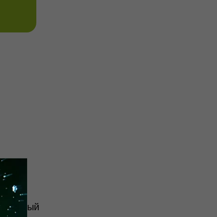
овой,
уральный