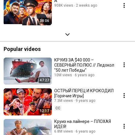
A
908K views
2 weeks ago
38:06
Popular videos
КРУИЗ ЗА $40 000 –
СЕВЕРНЫЙ ПОЛЮС // Ледокол
"50 лет Победы"
10M views
6 years ago
47:27
ОСТРЫЙ ПЕРЕЦ И КРОКОДИЛ
[Горячие Игры]
7.3M views
9 years ago
CC
12:17
Круиз на лайнере – ПЛОХАЯ
ИДЕЯ!
6.8M views
6 years ago