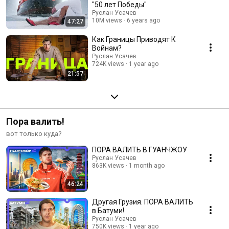
"50 лет Победы"
Руслан Усачев
10M views
6 years ago
47:27
Как Границы Приводят К
Войнам?
Руслан Усачев
724K views
1 year ago
21:57
Пора валить!
вот только куда?
ПОРА ВАЛИТЬ В ГУАНЧЖОУ
Руслан Усачев
863K views
1 month ago
46:24
Другая Грузия. ПОРА ВАЛИТЬ
в Батуми!
Руслан Усачев
750K views
1 year ago