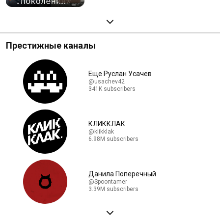
Престижные каналы
Еще Руслан Усачев
@usachev42
341K subscribers
КЛИККЛАК
@klikklak
6.98M subscribers
Данила Поперечный
@Spoontamer
3.39M subscribers