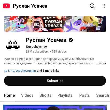
Руслан Усачев
Руслан Усачев
@usachevshow
2.8M subscribers
•
728 videos
Руслан Усачев и его канал подарили миру самый объективный 
новостной дайджест "UsachevToday", легендарное тревел-шоу "Пора 
...more
Валить", а еще богатый набор золотого контента от путешествия на 
t.me/usachevruslan
and 3 more links
Северный Полюс до разоблачения сырков Б.Ю. Александров. 
Subscribe
Home
Videos
Shorts
Playlists
Posts
Search