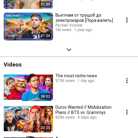
31:40
Вьетнам от трущоб до
электрокаров [Пора валить]
Руслан Усачев
1M views
1 year ago
41:24
Videos
The most niche news
573K views
1 day ago
38:02
Durov Wanted // Mobilization
Plans // BTS vs. Grammys
835K views
8 days ago
33:25